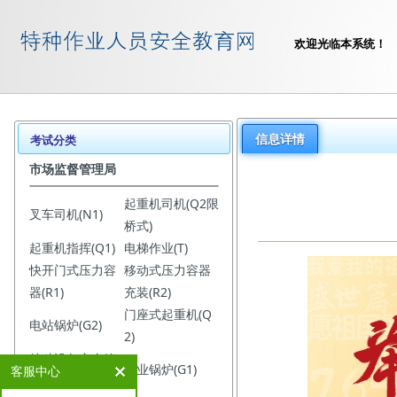
欢迎光临本系统！
信息详情
考试分类
市场监督管理局
起重机司机(Q2限
叉车司机(N1)
桥式)
起重机指挥(Q1)
电梯作业(T)
快开门式压力容
移动式压力容器
器(R1)
充装(R2)
门座式起重机(Q
电站锅炉(G2)
2)
特种设备安全管
工业锅炉(G1)
客服中心
理(A)