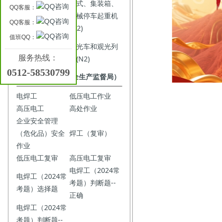
塔式、集装箱、
QQ客服：
流动起重机(Q2)
机械停车起重机
QQ客服：
(Q2)
值班QQ：
特种设备焊接作
观光车和观光列
业（金属、非金
服务热线：
车(N2)
属）
0512-58530799
应急管理局（原安全生产监督局）
电焊工
低压电工作业
高压电工
高处作业
企业安全管理
（危化品）安全
焊工（复审）
作业
低压电工复审
高压电工复审
电焊工（2024常
电焊工（2024常
考题）判断题--
考题）选择题
正确
电焊工（2024常
考题）判断题--