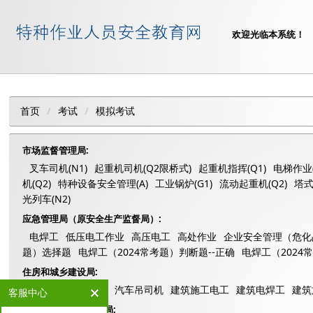
欢迎光临本系统！
/
/
首页
考试
模拟考试
市场监督管理局:
叉车司机(N1)
起重机司机(Q2限桥式)
起重机指挥(Q1)
电梯作业(
机(Q2)
特种设备安全管理(A)
工业锅炉(G1)
流动起重机(Q2)
塔式
光列车(N2)
应急管理局（原安全生产监督局）:
电焊工
低压电工作业
高压电工
高处作业
企业安全管理（危化
题）选择题
电焊工（2024常考题）判断题--正确
电焊工（2024
住房和城乡建设局:
塔吊司机（司索）
汽车吊司机
建筑施工电工
建筑电焊工
建筑
客服中心
人力资源和社会保障局: