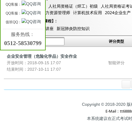
QQ客服：
CAD职业技能试卷
人社局资格证（焊工）初级
人社局资格证考
（编程、操作）
人力资源管理师
计算机技术应用
2024企业生
QQ客服：
新冠病毒知识【免费课程】:
值班QQ：
新冠肺炎防控知识讲座
新冠肺炎防控知识
服务热线：
考试
评分类型
0512-58530799
企业安全管理（危险化学品）安全作业
开放时间：2018-09-15 17:07
智能评分
结束时间：2027-10-11 17:07
Copyright © 2018
E-Mail：tt688
本系统建议在正式考试